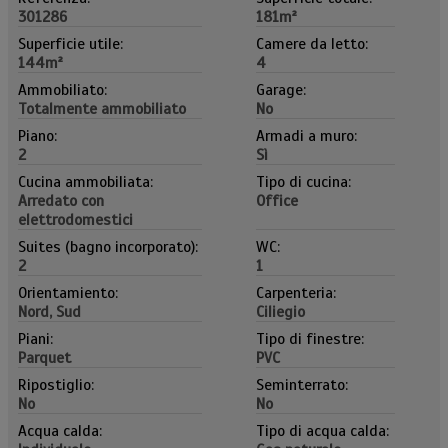
301286
181m²
Superficie utile:
Camere da letto:
144m²
4
Ammobiliato:
Garage:
Totalmente ammobiliato
No
Piano:
Armadi a muro:
2
Sì
Cucina ammobiliata:
Tipo di cucina:
Arredato con
Office
elettrodomestici
Suites (bagno incorporato):
WC:
2
1
Orientamiento:
Carpenteria:
Nord, Sud
Ciliegio
Piani:
Tipo di finestre:
Parquet
PVC
Ripostiglio:
Seminterrato:
No
No
Acqua calda:
Tipo di acqua calda: