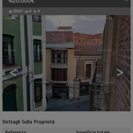
420.000€
181m²
4
4
<
>
Dettagli Sulla Proprietà
Referenza:
Superficie totale: