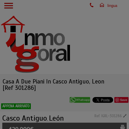
Casa A Due Piani In Casco Antiguo, Leon
[Ref 301286]
Save
APPENA ARRIVATO
Casco Antiguo
León
Ref. IGRL-301286
🔗
,