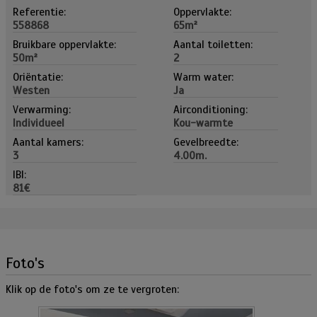
Referentie:
Oppervlakte:
558868
65m²
Bruikbare oppervlakte:
Aantal toiletten:
50m²
2
Oriëntatie:
Warm water:
Westen
Ja
Verwarming:
Airconditioning:
Individueel
Kou-warmte
Aantal kamers:
Gevelbreedte:
3
4.00m.
IBI:
81€
Foto's
Klik op de foto's om ze te vergroten: