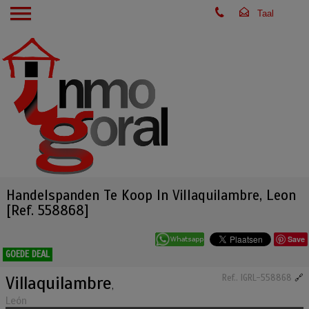
Handelspanden Te Koop In Villaquilambre, Leon
[Ref. 558868]
Save
GOEDE DEAL
Villaquilambre
Ref.. IGRL-558868
🔗
,
León