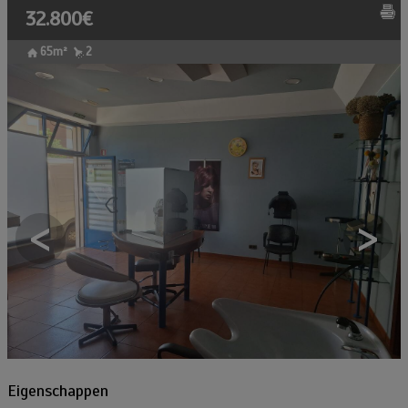
32.800€
65m²
2
<
>
Eigenschappen