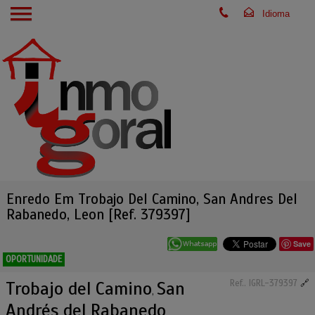
Enredo Em Trobajo Del Camino, San Andres Del
Rabanedo, Leon [Ref. 379397]
Save
OPORTUNIDADE
Trobajo del Camino
San
Ref.. IGRL-379397
🔗
,
Andrés del Rabanedo
,