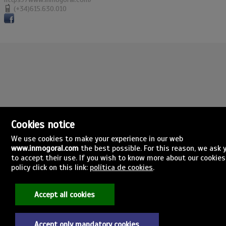
(+34)615.630.010
Cookies notice
We use cookies to make your experience in our web
www.inmogoral.com
the best possible. For this reason, we ask 
to accept their use. If you wish to know more about our cookies
policy click on this link:
política de cookies
.
Inmogoral
Bonifacio Rodríguez,8,2º león
24010 León
Espanha
Accept all cookies
(+34)615.630.010
inmogoral@inmogoral.com
Accept only mandatory cookies