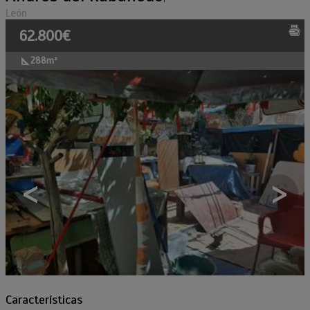
León
62.800€
288m²
<
>
Características